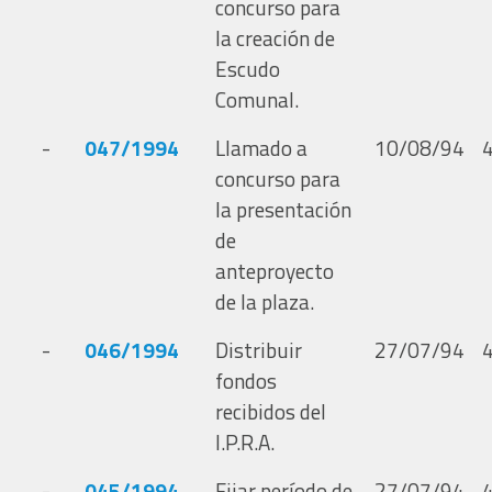
concurso para
la creación de
Escudo
Comunal.
-
047/1994
Llamado a
10/08/94
concurso para
la presentación
de
anteproyecto
de la plaza.
-
046/1994
Distribuir
27/07/94
fondos
recibidos del
I.P.R.A.
-
045/1994
Fijar período de
27/07/94