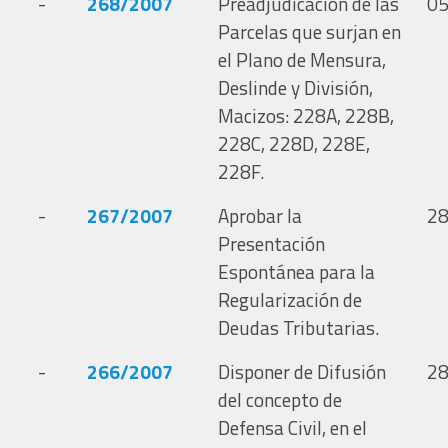
-
268/2007
Preadjudicación de las
05
Parcelas que surjan en
el Plano de Mensura,
Deslinde y División,
Macizos: 228A, 228B,
228C, 228D, 228E,
228F.
-
267/2007
Aprobar la
28
Presentación
Espontánea para la
Regularización de
Deudas Tributarias.
-
266/2007
Disponer de Difusión
28
del concepto de
Defensa Civil, en el