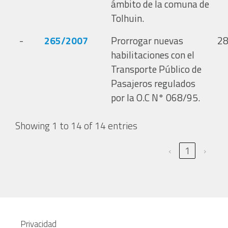
ámbito de la comuna de
Tolhuin.
-
265/2007
Prorrogar nuevas
28
habilitaciones con el
Transporte Público de
Pasajeros regulados
por la O.C N° 068/95.
Showing 1 to 14 of 14 entries
‹
1
›
Privacidad