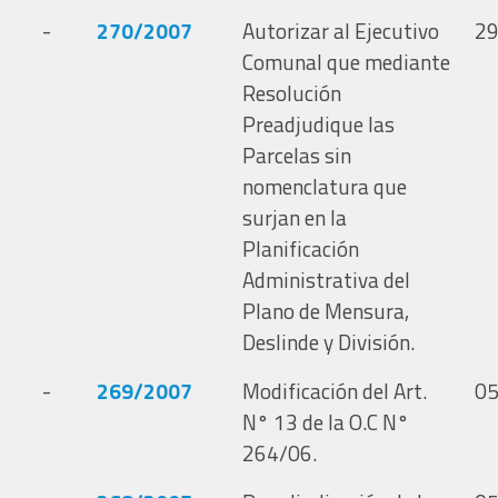
-
270/2007
Autorizar al Ejecutivo
29
Comunal que mediante
Resolución
Preadjudique las
Parcelas sin
nomenclatura que
surjan en la
Planificación
Administrativa del
Plano de Mensura,
Deslinde y División.
-
269/2007
Modificación del Art.
05
N° 13 de la O.C N°
264/06.