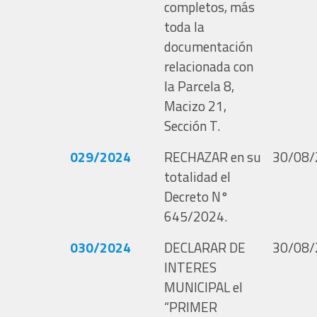
completos, más
toda la
documentación
relacionada con
la Parcela 8,
Macizo 21,
Sección T.
029/2024
RECHAZAR en su
30/08/
totalidad el
Decreto N°
645/2024.
030/2024
DECLARAR DE
30/08/
INTERES
MUNICIPAL el
“PRIMER