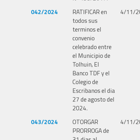
042/2024
RATIFICAR en
4/11/2
todos sus
terminos el
convenio
celebrado entre
el Municipio de
Tolhuin, El
Banco TDF y el
Colegio de
Escribanos el dia
27 de agosto del
2024.
043/2024
OTORGAR
4/11/2
PRORROGA de
31 dias al