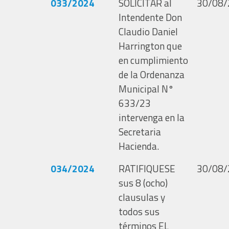
033/2024
SOLICITAR al
30/08/
Intendente Don
Claudio Daniel
Harrington que
en cumplimiento
de la Ordenanza
Municipal N°
633/23
intervenga en la
Secretaria
Hacienda.
034/2024
RATIFIQUESE
30/08/
sus 8 (ocho)
clausulas y
todos sus
términos EL