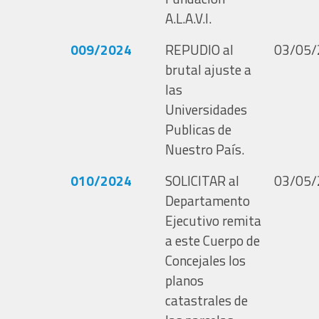
A.L.A.V.I.
009/2024
REPUDIO al
03/05/
brutal ajuste a
las
Universidades
Publicas de
Nuestro País.
010/2024
SOLICITAR al
03/05/
Departamento
Ejecutivo remita
a este Cuerpo de
Concejales los
planos
catastrales de